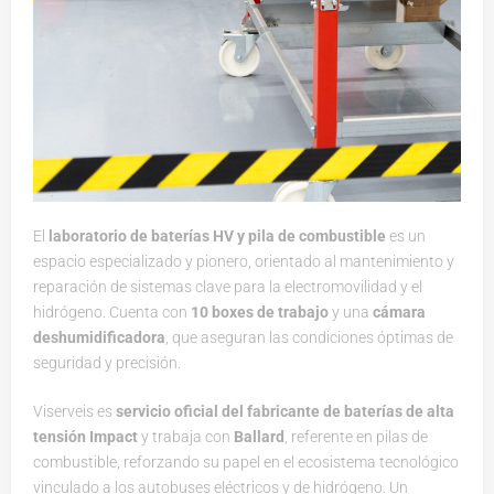
El
laboratorio de baterías HV y pila de combustible
es un
espacio especializado y pionero, orientado al mantenimiento y
reparación de sistemas clave para la electromovilidad y el
hidrógeno. Cuenta con
10 boxes de trabajo
y una
cámara
deshumidificadora
, que aseguran las condiciones óptimas de
seguridad y precisión.
Viserveis es
servicio oficial del fabricante de baterías de alta
tensión Impact
y trabaja con
Ballard
, referente en pilas de
combustible, reforzando su papel en el ecosistema tecnológico
vinculado a los autobuses eléctricos y de hidrógeno. Un