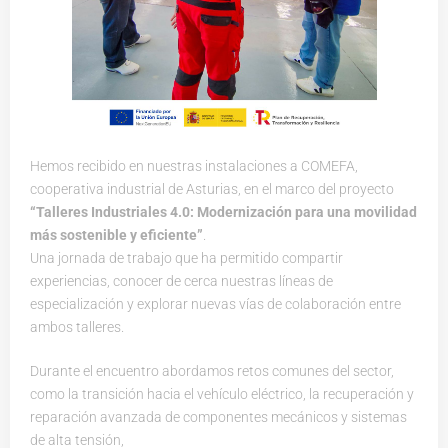
Hemos recibido en nuestras instalaciones a COMEFA,
cooperativa industrial de Asturias, en el marco del proyecto
“Talleres Industriales 4.0: Modernización para una movilidad
más sostenible y eficiente”
.
Una jornada de trabajo que ha permitido compartir
experiencias, conocer de cerca nuestras líneas de
especialización y explorar nuevas vías de colaboración entre
ambos talleres.
Durante el encuentro abordamos retos comunes del sector,
como la transición hacia el vehículo eléctrico, la recuperación y
reparación avanzada de componentes mecánicos y sistemas
de alta tensión,