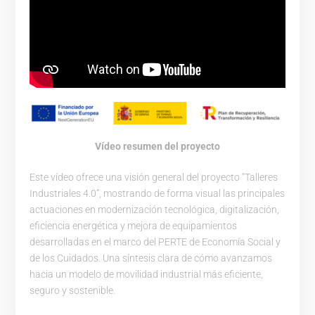
Vídeo resumen del proyecto
Este vídeo ofrece una visión general del proyecto “Talleres
Industriales 4.0”, mostrando de forma visual las principales
actuaciones en modernización tecnológica, digitalización,
eficiencia energética y mejora de equipamientos
desarrolladas en el marco del PERTE de Economía Social y
de los Cuidados. Una síntesis clara de cómo avanzamos
hacia un modelo de movilidad industrial más eficiente,
seguro y sostenible.