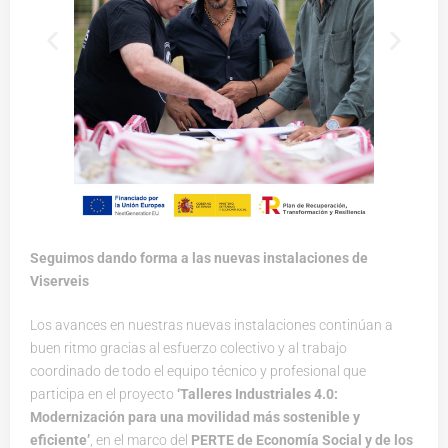
Seguimos dando forma a las nuevas instalaciones de
Viserveis
Los avances en nuestras nuevas instalaciones continúan a
buen ritmo gracias al esfuerzo colectivo y al trabajo
coordinado de todo el equipo técnico y profesional que
participa en el proyecto
‘Talleres Industriales 4.0:
Modernización para una movilidad más sostenible y
eficiente’
, en el marco del
PERTE de Economía Social y de los